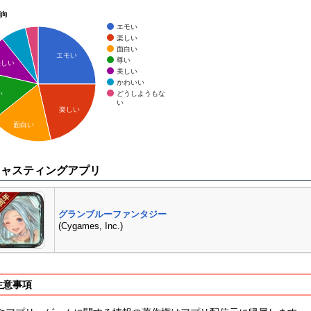
傾向
エモい
楽しい
面白い
エモい
尊い
美しい
美しい
かわいい
どうしようもな
い
い
楽しい
面白い
キャスティングアプリ
グランブルーファンタジー
(Cygames, Inc.)
注意事項