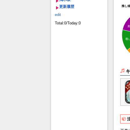
更新履歴
推し
edit
Total:0/Today:0
尊