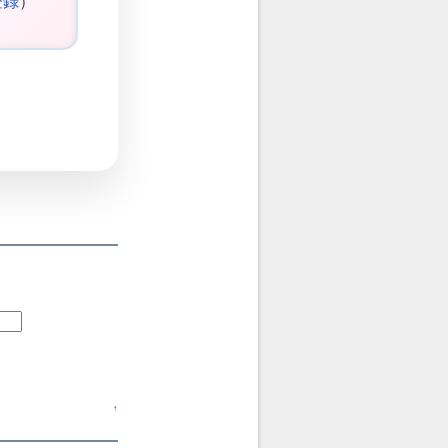
登録
）
↑