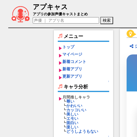
アプキャス
ウェルダー（声優：山口勝平)【グランブ
アプリの参加声優キャストまとめ
メニュー
トップ
マイページ
新着コメント
新着アプリ
更新アプリ
↑
キャラ分析
月間推しキャラ
┗
尊い
┗
かわいい
┗
カッコいい
┗
美しい
┗
エモい
┗
面白い
┗
楽しい
┗
どうしようもない
↑