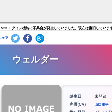
ルーファンタジー】キャラ紹介
7/23 ログイン機能に不具合が発生していました。現在は復旧していま
シェア
ウェルダー
誕生日
未登録
声優(CV)
山口勝平