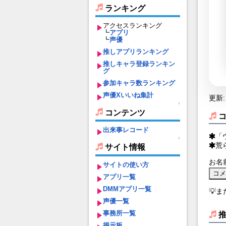
ランキング
アクセスランキング
┗
アプリ
┗
声優
推しアプリランキング
推しキャラ登録ランキン
グ
参加キャラ数ランキング
声優Xいいね集計
更新: 
↑
コンテンツ
出来事レコード
「
↑
荒
サイト情報
お名
サイトの使い方
アプリ一覧
DMMアプリ一覧
💡
声優一覧
事務所一覧
掲示板