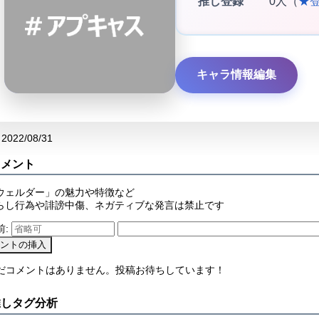
推し登録
0人（
★
キャラ情報編集
2022/08/31
コメント
ウェルダー」の魅力や特徴など
らし行為や誹謗中傷、ネガティブな発言は禁止です
前:
まだコメントはありません。投稿お待ちしています！
推しタグ分析