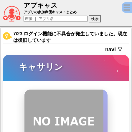
アプキャス
キャサリン（声優：たかはし智秋)【グラン
アプリの参加声優キャストまとめ
7/23 ログイン機能に不具合が発生していました。現在
は復旧しています
navi ▽
キャサリン