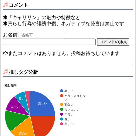
コメント
「キャサリン」の魅力や特徴など
荒らし行為や誹謗中傷、ネガティブな発言は禁止です
お名前:
💡まだコメントはありません。投稿お待ちしています！
↑
推しタグ分析
推し傾向
楽しい
どうしようもな
尊い
い
楽しい
面白い
エモい
カッコいい
エモい
尊い
美しい
面白い