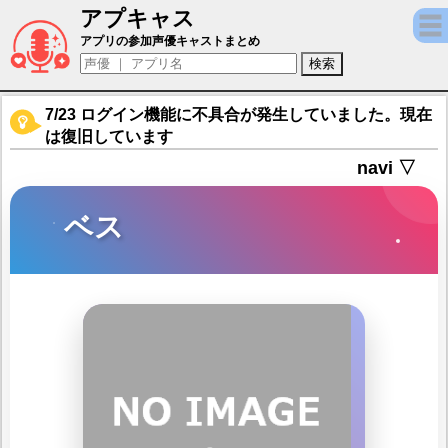
アプキャス
ベス（声優：犬山イヌコ)【グランブルーフ
アプリの参加声優キャストまとめ
7/23 ログイン機能に不具合が発生していました。現在
は復旧しています
navi ▽
ベス