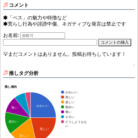
コメント
「ベス」の魅力や特徴など
荒らし行為や誹謗中傷、ネガティブな発言は禁止です
お名前:
💡まだコメントはありません。投稿お待ちしています！
↑
推しタグ分析
推し傾向
かわいい
美しい
楽しい
かわいい
面白い
尊い
尊い
エモい
面白い
どうしようもな
い
美しい
楽しい