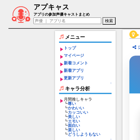
アプキャス
マコラ（声優：Lynn)【グランブルーフ
アプリの参加声優キャストまとめ
メニュー
トップ
マイページ
新着コメント
新着アプリ
更新アプリ
↑
キャラ分析
月間推しキャラ
┗
尊い
┗
かわいい
┗
カッコいい
┗
美しい
┗
エモい
┗
面白い
┗
楽しい
┗
どうしようもない
↑