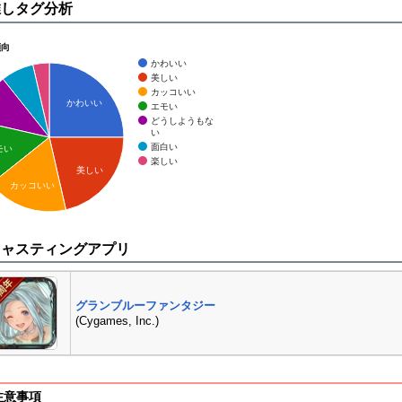
推しタグ分析
傾向
かわいい
美しい
カッコいい
かわいい
エモい
どうしようもな
い
面白い
モい
楽しい
美しい
カッコいい
キャスティングアプリ
グランブルーファンタジー
(Cygames, Inc.)
注意事項