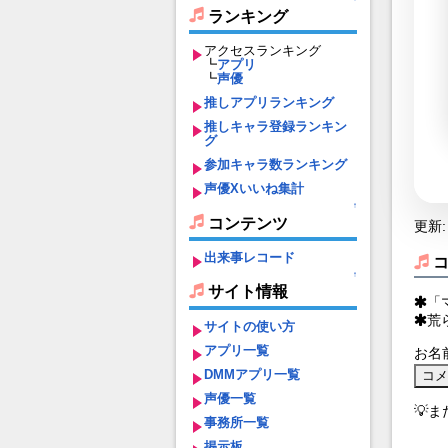
ランキング
アクセスランキング
┗
アプリ
┗
声優
推しアプリランキング
推しキャラ登録ランキン
グ
参加キャラ数ランキング
声優Xいいね集計
↑
コンテンツ
更新: 
出来事レコード
↑
サイト情報
「
荒
サイトの使い方
アプリ一覧
お名
DMMアプリ一覧
声優一覧
💡
事務所一覧
掲示板