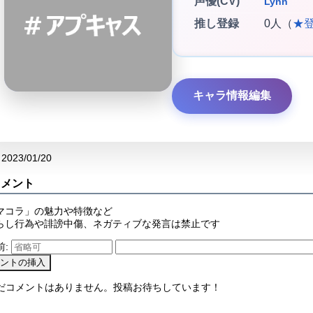
声優(CV)
Lynn
推し登録
0人（
★
キャラ情報編集
2023/01/20
コメント
マコラ」の魅力や特徴など
らし行為や誹謗中傷、ネガティブな発言は禁止です
前:
まだコメントはありません。投稿お待ちしています！