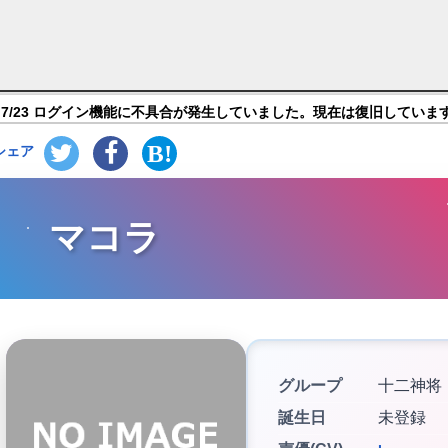
ァンタジー】キャラ紹介
7/23 ログイン機能に不具合が発生していました。現在は復旧していま
シェア
マコラ
グループ
十二神将
誕生日
未登録