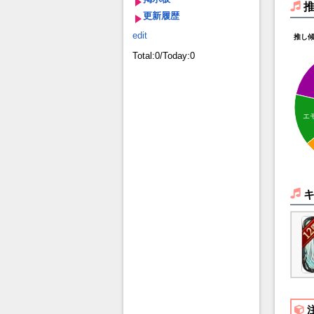
更新履歴
edit
推し
Total:0/Today:0
エ