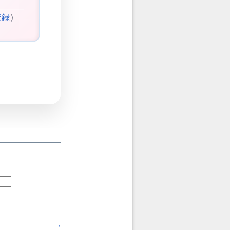
登録
）
↑