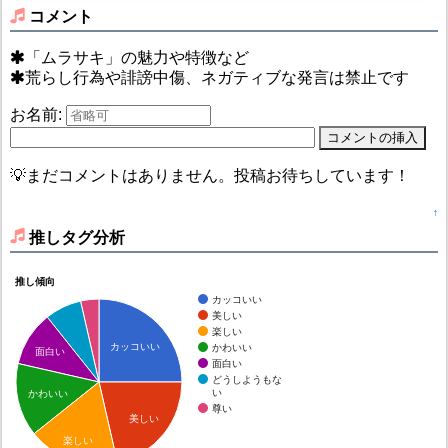
コメント
「ムラサキ」の魅力や特徴など
荒らし行為や誹謗中傷、ネガティブな発言は禁止です
お名前:
💡まだコメントはありません。投稿お待ちしています！
↑
推しタグ分析
推し傾向
カッコいい
美しい
楽しい
カッコいい
かわいい
面白い
面白い
どうしようもな
い
かわいい
尊い
美しい
楽しい