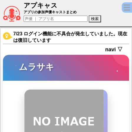
アプキャス
ムラサキ（声優：朝日奈丸佳)【刻のイシュ
アプリの参加声優キャストまとめ
7/23 ログイン機能に不具合が発生していました。現在
は復旧しています
navi ▽
ムラサキ