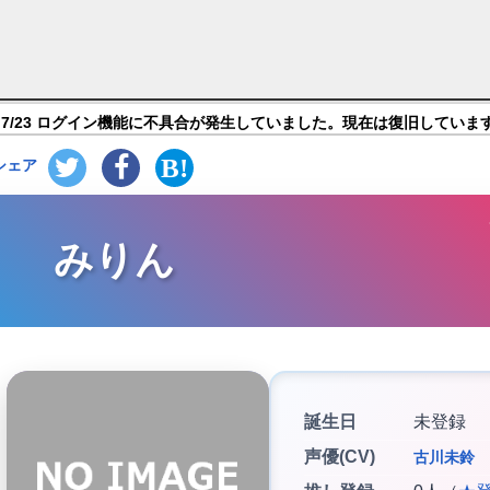
ブ キル】キャラ紹介
7/23 ログイン機能に不具合が発生していました。現在は復旧していま
シェア
みりん
誕生日
未登録
声優(CV)
古川未鈴