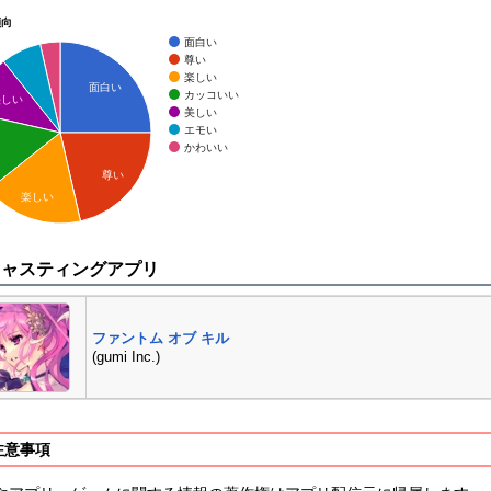
傾向
面白い
尊い
楽しい
面白い
カッコいい
美しい
美しい
エモい
かわいい
尊い
楽しい
キャスティングアプリ
ファントム オブ キル
(gumi Inc.)
注意事項