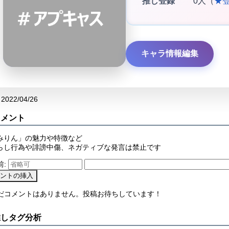
推し登録
0人（
★
キャラ情報編集
2022/04/26
コメント
みりん」の魅力や特徴など
らし行為や誹謗中傷、ネガティブな発言は禁止です
前:
まだコメントはありません。投稿お待ちしています！
推しタグ分析