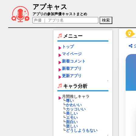
アプキャス
みりん（声優：古川未鈴)【ファントム オ
アプリの参加声優キャストまとめ
メニュー
トップ
マイページ
新着コメント
新着アプリ
更新アプリ
↑
キャラ分析
月間推しキャラ
┗
尊い
┗
かわいい
┗
カッコいい
┗
美しい
┗
エモい
┗
面白い
┗
楽しい
┗
どうしようもない
↑