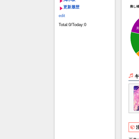
更新履歴
推し
edit
Total:0/Today:0