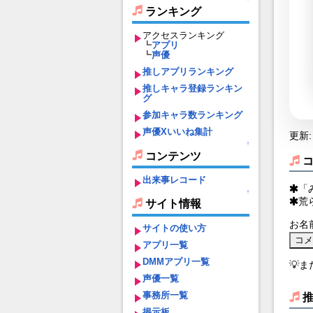
ランキング
アクセスランキング
┗
アプリ
┗
声優
推しアプリランキング
推しキャラ登録ランキン
グ
参加キャラ数ランキング
声優Xいいね集計
更新: 
↑
コンテンツ
出来事レコード
「
↑
荒
サイト情報
お名
サイトの使い方
アプリ一覧
DMMアプリ一覧
💡
声優一覧
事務所一覧
掲示板