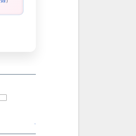
登録
）
↑