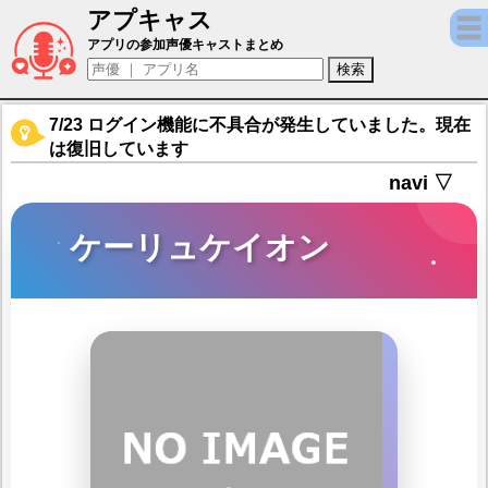
アプキャス
ケーリュケイオン（声優：加藤英美里)【ファ
アプリの参加声優キャストまとめ
7/23 ログイン機能に不具合が発生していました。現在
は復旧しています
navi ▽
ケーリュケイオン