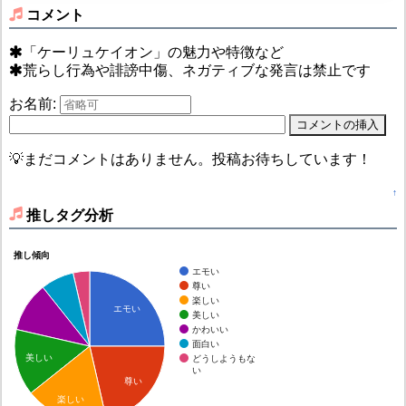
コメント
「ケーリュケイオン」の魅力や特徴など
荒らし行為や誹謗中傷、ネガティブな発言は禁止です
お名前:
💡まだコメントはありません。投稿お待ちしています！
↑
推しタグ分析
推し傾向
エモい
尊い
楽しい
エモい
美しい
かわいい
面白い
美しい
どうしようもな
い
尊い
楽しい