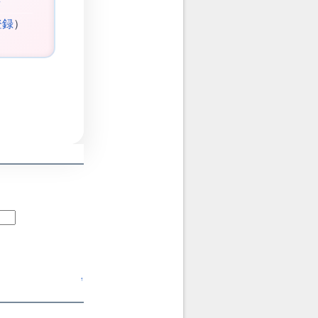
登録
）
↑