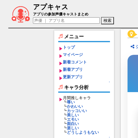
アプキャス
インヘルミナ・B・ガランド（声優：大原
アプリの参加声優キャストまとめ
メニュー
トップ
マイページ
新着コメント
新着アプリ
更新アプリ
↑
キャラ分析
月間推しキャラ
┗
尊い
┗
かわいい
┗
カッコいい
┗
美しい
┗
エモい
┗
面白い
┗
楽しい
┗
どうしようもない
↑