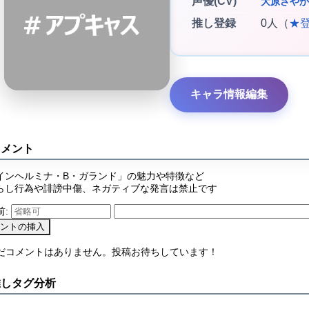
声優(CV)
大原さやか
推し登録
0人（
★
キャラ情報編集
コメント
インヘルミナ・B・ガランド」の魅力や特徴など
らし行為や誹謗中傷、ネガティブな発言は禁止です
前:
まだコメントはありません。投稿お待ちしています！
推しタグ分析