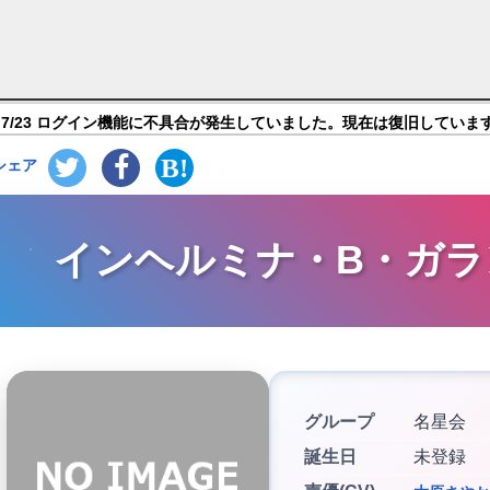
さやか)【白猫プロジェクト】キャラ紹介
7/23 ログイン機能に不具合が発生していました。現在は復旧していま
シェア
インヘルミナ・B・ガラ
グループ
名星会
誕生日
未登録