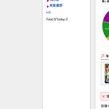
推し
更新履歴
edit
Total:0/Today:0
か
画像