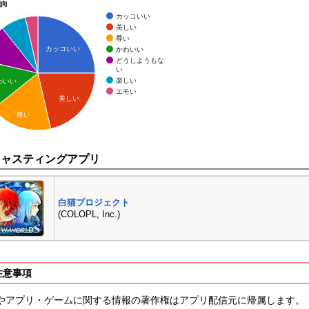
傾向
カッコいい
美しい
尊い
カッコいい
かわいい
どうしようもな
い
楽しい
わいい
エモい
美しい
尊い
キャスティングアプリ
白猫プロジェクト
(COLOPL, Inc.)
注意事項
やアプリ・ゲームに関する情報の著作権はアプリ配信元に帰属します。