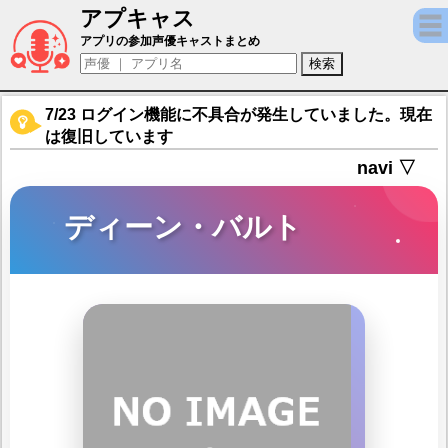
アプキャス
ディーン・バルト（声優：逢坂良太)【白猫
アプリの参加声優キャストまとめ
7/23 ログイン機能に不具合が発生していました。現在
は復旧しています
navi ▽
ディーン・バルト