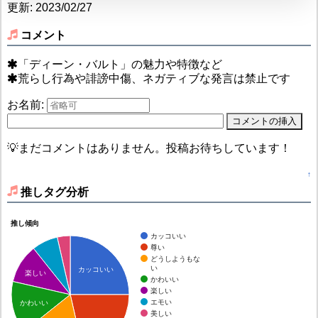
更新: 2023/02/27
コメント
「ディーン・バルト」の魅力や特徴など
荒らし行為や誹謗中傷、ネガティブな発言は禁止です
お名前:
💡まだコメントはありません。投稿お待ちしています！
↑
推しタグ分析
推し傾向
カッコいい
尊い
どうしようもな
い
カッコいい
楽しい
かわいい
楽しい
エモい
かわいい
美しい