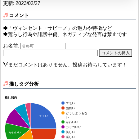
更新: 2023/02/27
コメント
「ヴィンセント・サビーノ」の魅力や特徴など
荒らし行為や誹謗中傷、ネガティブな発言は禁止です
お名前:
💡まだコメントはありません。投稿お待ちしています！
↑
推しタグ分析
推し傾向
エモい
面白い
どうしようもな
エモい
い
かわいい
カッコいい
美しい
かわいい
楽しい