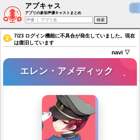
アプキャス
エレン・アメディック（声優：生天目仁美)
アプリの参加声優キャストまとめ
7/23 ログイン機能に不具合が発生していました。現在
は復旧しています
navi ▽
エレン・アメディック