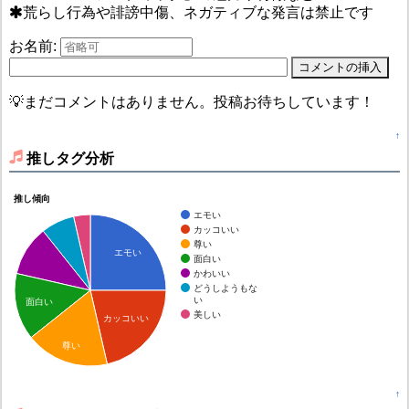
荒らし行為や誹謗中傷、ネガティブな発言は禁止です
お名前:
💡まだコメントはありません。投稿お待ちしています！
↑
推しタグ分析
推し傾向
エモい
カッコいい
尊い
エモい
面白い
かわいい
どうしようもな
い
面白い
美しい
カッコいい
尊い
↑