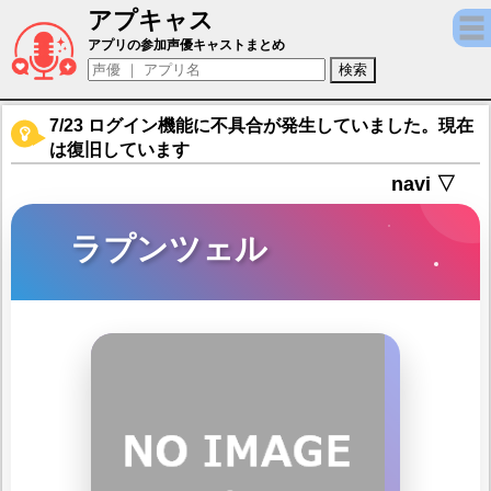
アプキャス
ラプンツェル（声優：山田奈都美)【ゴシッ
アプリの参加声優キャストまとめ
7/23 ログイン機能に不具合が発生していました。現在
は復旧しています
navi ▽
ラプンツェル