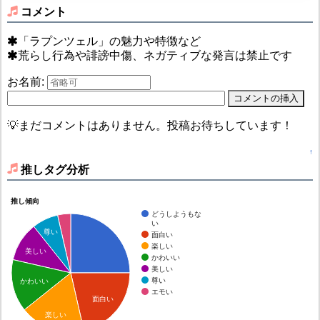
コメント
「ラプンツェル」の魅力や特徴など
荒らし行為や誹謗中傷、ネガティブな発言は禁止です
お名前:
💡まだコメントはありません。投稿お待ちしています！
↑
推しタグ分析
推し傾向
どうしようもな
い
尊い
面白い
楽しい
美しい
かわいい
美しい
尊い
かわいい
エモい
面白い
楽しい