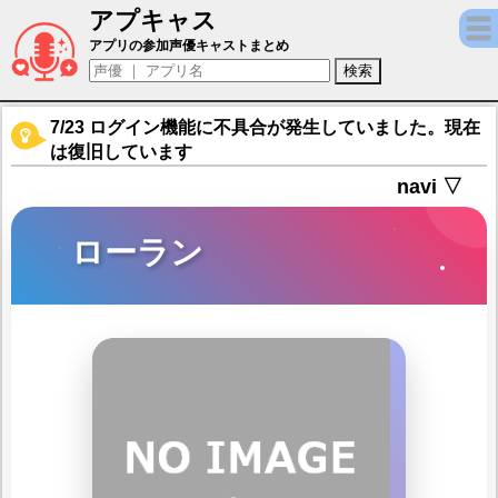
アプキャス
ローラン（声優：小松郁)【輝星のリベリオン
アプリの参加声優キャストまとめ
7/23 ログイン機能に不具合が発生していました。現在
は復旧しています
navi ▽
ローラン