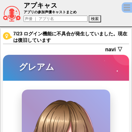
アプキャス
グレアム（声優：浅沼晋太郎)【夢王国と眠れ
アプリの参加声優キャストまとめ
7/23 ログイン機能に不具合が発生していました。現在
は復旧しています
navi ▽
グレアム