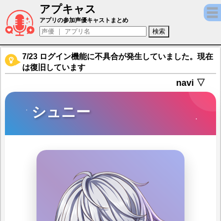
アプキャス
シュニー（声優：下野紘)【夢王国と眠れる1
アプリの参加声優キャストまとめ
7/23 ログイン機能に不具合が発生していました。現在
は復旧しています
navi ▽
シュニー