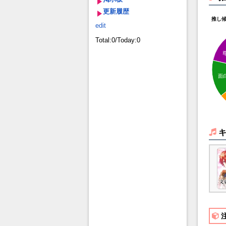
更新履歴
推し
edit
Total:0/Today:0
面