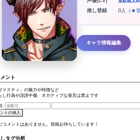
声優(CV)
置鮎龍太郎
推し登録
0人（
★
キャラ情報編集
コメント
ヴァスティ」の魅力や特徴など
らし行為や誹謗中傷、ネガティブな発言は禁止です
前:
まだコメントはありません。投稿お待ちしています！
推しタグ分析