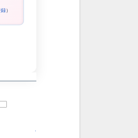
登録
）
↑