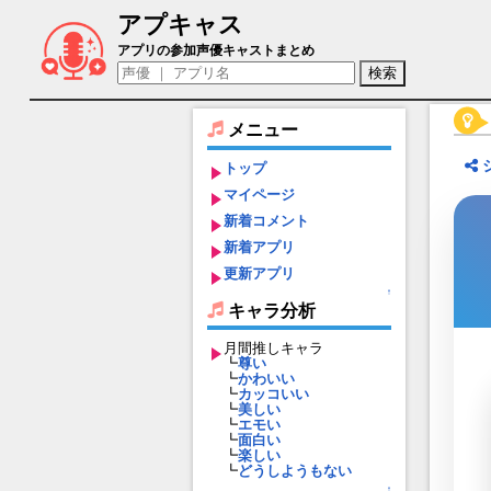
アプキャス
ヴァスティ（声優：置鮎龍太郎)【夢王国と
アプリの参加声優キャストまとめ
メニュー
トップ
マイページ
新着コメント
新着アプリ
更新アプリ
↑
キャラ分析
月間推しキャラ
┗
尊い
┗
かわいい
┗
カッコいい
┗
美しい
┗
エモい
┗
面白い
┗
楽しい
┗
どうしようもない
↑