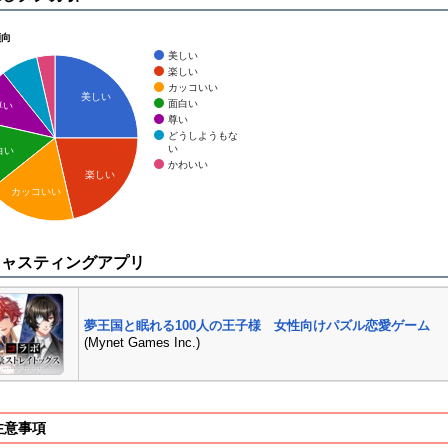
傾向
美しい
楽しい
カッコいい
美しい
面白い
尊い
尊い
どうしようもな
い
白い
かわいい
楽しい
カッコいい
キャスティングアプリ
夢王国と眠れる100人の王子様 女性向けパズル恋愛ゲーム
(Mynet Games Inc.)
注意事項