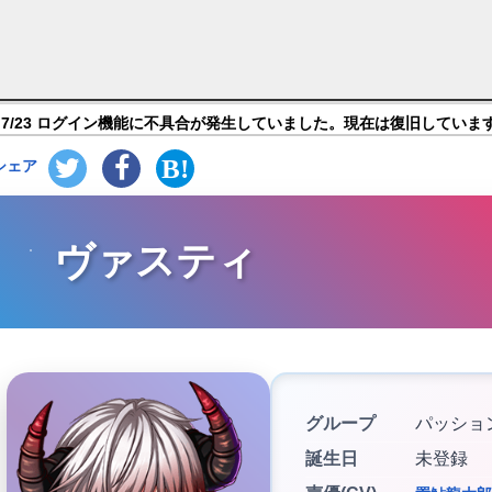
眠れる100人の王子様】キャラ紹介
7/23 ログイン機能に不具合が発生していました。現在は復旧していま
シェア
ヴァスティ
グループ
パッショ
誕生日
未登録