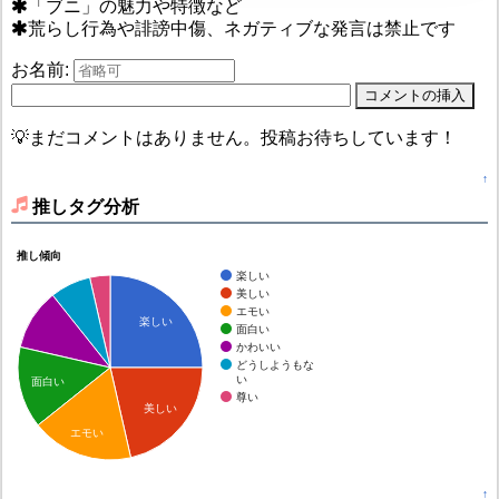
「ブニ」の魅力や特徴など
荒らし行為や誹謗中傷、ネガティブな発言は禁止です
お名前:
💡まだコメントはありません。投稿お待ちしています！
↑
推しタグ分析
推し傾向
楽しい
美しい
エモい
楽しい
面白い
かわいい
どうしようもな
い
面白い
尊い
美しい
エモい
↑