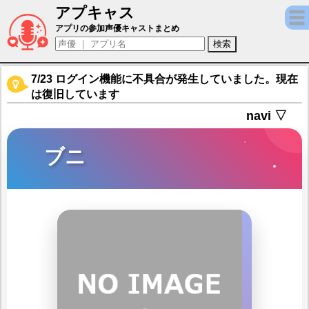
アプキャス
ブニ（声優：近藤玲奈)【メギド７２】キャラ
アプリの参加声優キャストまとめ
7/23 ログイン機能に不具合が発生していました。現在
は復旧しています
navi ▽
ブニ