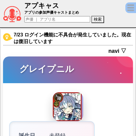
アプキャス
グレイプニル（声優：本渡楓)【ブレイブソー
アプリの参加声優キャストまとめ
7/23 ログイン機能に不具合が発生していました。現在
は復旧しています
navi ▽
グレイプニル
誕生日
未登録