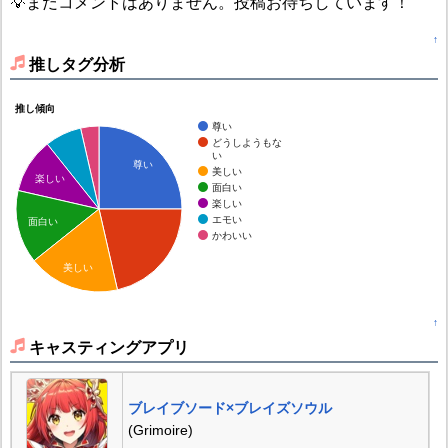
💡まだコメントはありません。投稿お待ちしています！
↑
推しタグ分析
推し傾向
尊い
どうしようもな
い
尊い
美しい
楽しい
面白い
楽しい
エモい
面白い
かわいい
美しい
↑
キャスティングアプリ
ブレイブソード×ブレイズソウル
(Grimoire)