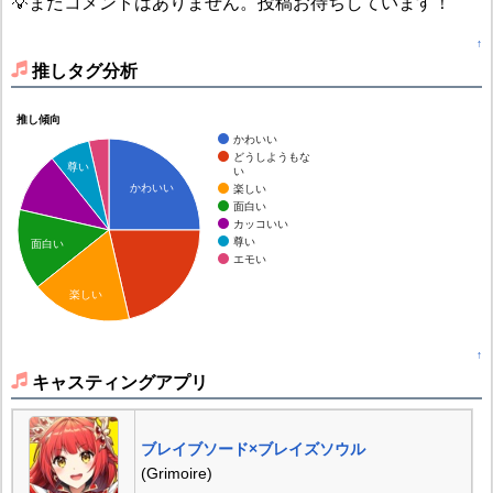
💡まだコメントはありません。投稿お待ちしています！
↑
推しタグ分析
推し傾向
かわいい
どうしようもな
尊い
い
かわいい
楽しい
面白い
カッコいい
尊い
面白い
エモい
楽しい
↑
キャスティングアプリ
ブレイブソード×ブレイズソウル
(Grimoire)