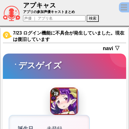
アプキャス
デスゲイズ（声優：石見舞菜香)【ブレイブソ
アプリの参加声優キャストまとめ
7/23 ログイン機能に不具合が発生していました。現在
は復旧しています
navi ▽
デスゲイズ
誕生日
未登録