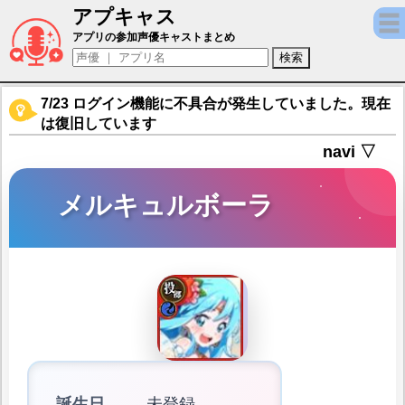
アプキャス
メルキュルボーラ（声優：諏訪彩花)【ブレイ
アプリの参加声優キャストまとめ
7/23 ログイン機能に不具合が発生していました。現在
は復旧しています
navi ▽
メルキュルボーラ
誕生日
未登録