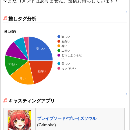
💡まだコメントはありません。投稿お待ちしています！
↑
推しタグ分析
推し傾向
楽しい
面白い
尊い
楽しい
エモい
どうしようもな
い
美しい
エモい
カッコいい
面白い
尊い
↑
キャスティングアプリ
ブレイブソード×ブレイズソウル
(Grimoire)