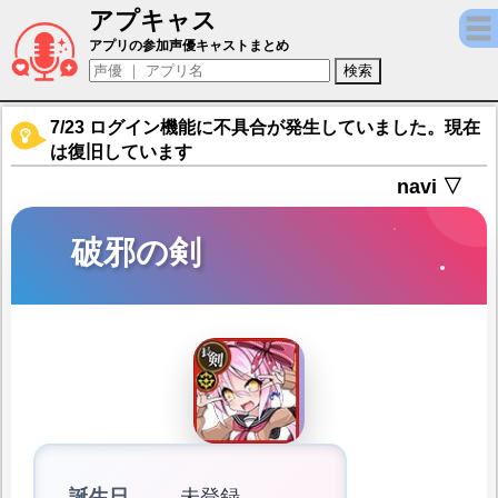
アプキャス
破邪の剣（声優：山岡ゆり)【ブレイブソード
アプリの参加声優キャストまとめ
7/23 ログイン機能に不具合が発生していました。現在
は復旧しています
navi ▽
破邪の剣
誕生日
未登録