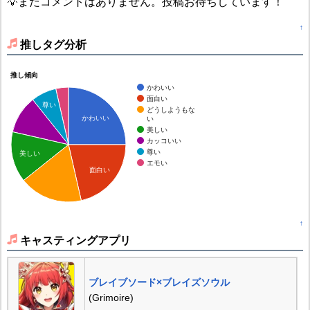
💡まだコメントはありません。投稿お待ちしています！
↑
推しタグ分析
推し傾向
かわいい
面白い
尊い
どうしようもな
かわいい
い
美しい
カッコいい
尊い
美しい
エモい
面白い
↑
キャスティングアプリ
ブレイブソード×ブレイズソウル
(Grimoire)