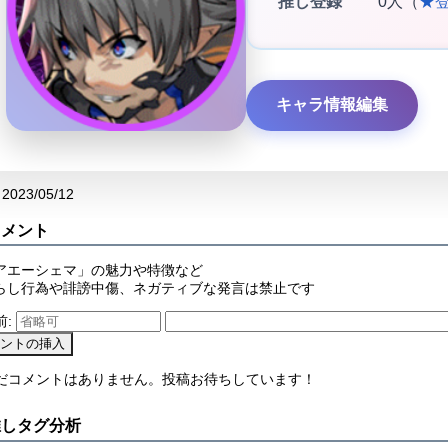
推し登録
0人（
★
キャラ情報編集
2023/05/12
コメント
アエーシェマ」の魅力や特徴など
らし行為や誹謗中傷、ネガティブな発言は禁止です
前:
まだコメントはありません。投稿お待ちしています！
推しタグ分析