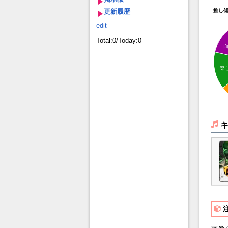
更新履歴
推し
edit
Total:0/Today:0
楽