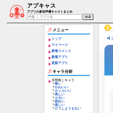
アプキャス
アエーシェマ（声優：佐々木祐輔)【逆転
アプリの参加声優キャストまとめ
メニュー
トップ
マイページ
新着コメント
新着アプリ
更新アプリ
↑
キャラ分析
月間推しキャラ
┗
尊い
┗
かわいい
┗
カッコいい
┗
美しい
┗
エモい
┗
面白い
┗
楽しい
┗
どうしようもない
↑