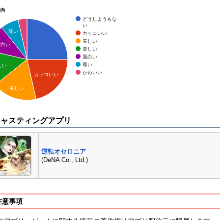
傾向
どうしようもな
い
尊い
カッコいい
美しい
面白い
楽しい
面白い
尊い
しい
かわいい
カッコいい
美しい
キャスティングアプリ
逆転オセロニア
(DeNA Co., Ltd.)
注意事項