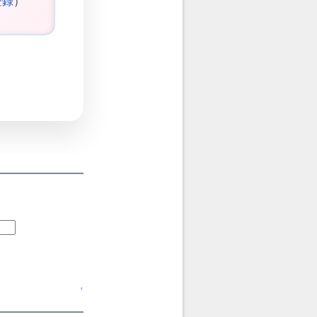
登録
）
↑