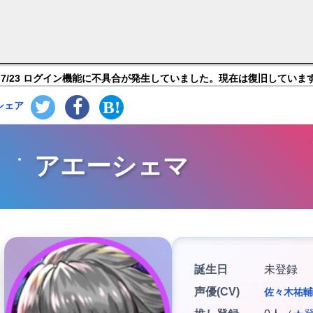
オセロニア】キャラ紹介
7/23 ログイン機能に不具合が発生していました。現在は復旧していま
シェア
アエーシェマ
誕生日
未登録
声優(CV)
佐々木祐輔