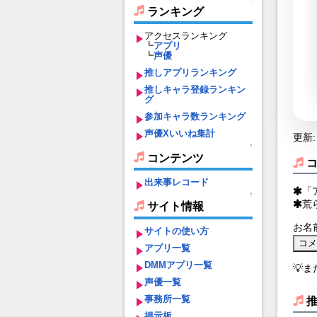
ランキング
アクセスランキング
┗
アプリ
┗
声優
推しアプリランキング
推しキャラ登録ランキン
グ
参加キャラ数ランキング
声優Xいいね集計
更新: 
↑
コンテンツ
出来事レコード
「
↑
荒
サイト情報
お名
サイトの使い方
アプリ一覧
DMMアプリ一覧
💡
声優一覧
事務所一覧
掲示板