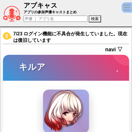
アプキャス
キルア（声優：衣川里佳)【逆転オセロニア】
アプリの参加声優キャストまとめ
7/23 ログイン機能に不具合が発生していました。現在
は復旧しています
navi ▽
キルア