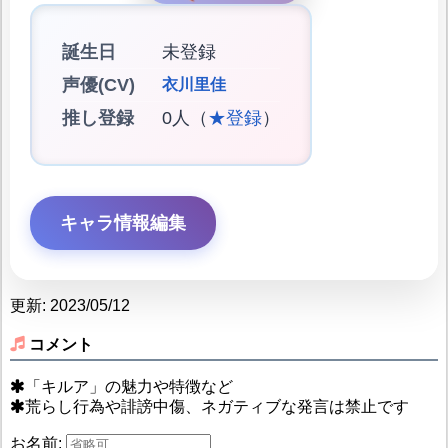
誕生日
未登録
声優(CV)
衣川里佳
推し登録
0人（
★登録
）
キャラ情報編集
更新: 2023/05/12
コメント
「キルア」の魅力や特徴など
荒らし行為や誹謗中傷、ネガティブな発言は禁止です
お名前: