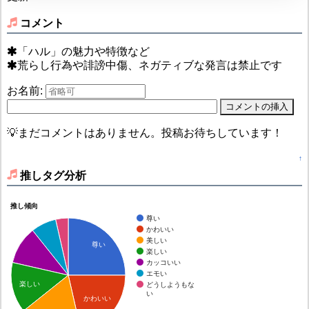
コメント
「ハル」の魅力や特徴など
荒らし行為や誹謗中傷、ネガティブな発言は禁止です
お名前:
💡まだコメントはありません。投稿お待ちしています！
↑
推しタグ分析
推し傾向
尊い
かわいい
美しい
尊い
楽しい
カッコいい
エモい
楽しい
どうしようもな
い
かわいい