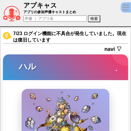
アプキャス
ハル（声優：成海瑠奈)【逆転オセロニア】キ
アプリの参加声優キャストまとめ
7/23 ログイン機能に不具合が発生していました。現在
は復旧しています
navi ▽
ハル