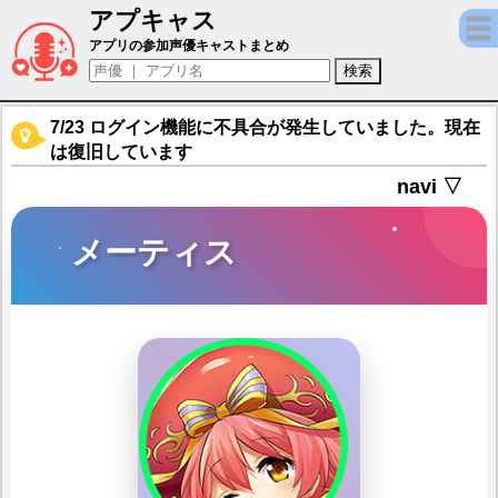
アプキャス
メーティス（声優：辻あゆみ)【逆転オセロニ
アプリの参加声優キャストまとめ
7/23 ログイン機能に不具合が発生していました。現在
は復旧しています
navi ▽
メーティス