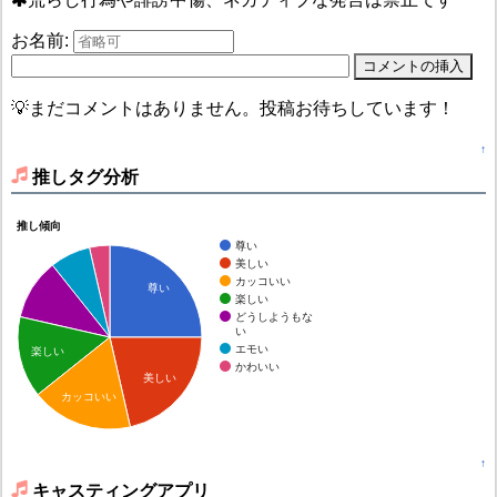
お名前:
💡まだコメントはありません。投稿お待ちしています！
↑
推しタグ分析
推し傾向
尊い
美しい
カッコいい
尊い
楽しい
どうしようもな
い
エモい
楽しい
かわいい
美しい
カッコいい
↑
キャスティングアプリ