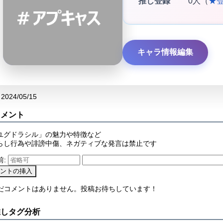
推し登録
0人（
★
キャラ情報編集
2024/05/15
コメント
ユグドラシル」の魅力や特徴など
らし行為や誹謗中傷、ネガティブな発言は禁止です
前:
まだコメントはありません。投稿お待ちしています！
推しタグ分析