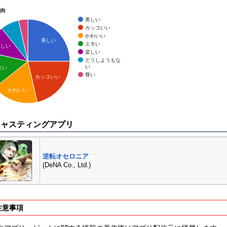
傾向
美しい
カッコいい
かわいい
美しい
エモい
楽しい
楽しい
どうしようもな
い
モい
尊い
カッコいい
かわいい
キャスティングアプリ
逆転オセロニア
(DeNA Co., Ltd.)
注意事項