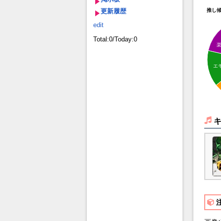
更新履歴
推し
edit
Total:0/Today:0
エ