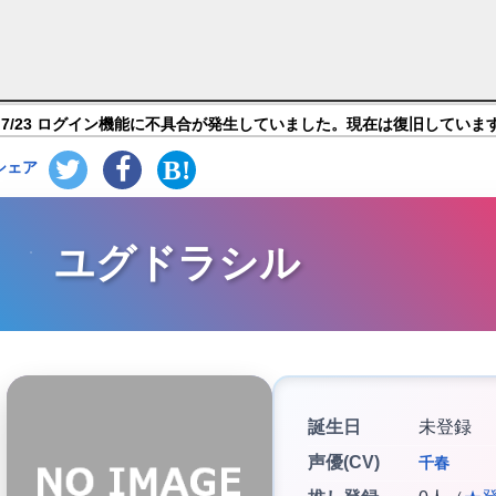
ニア】キャラ紹介
7/23 ログイン機能に不具合が発生していました。現在は復旧していま
シェア
ユグドラシル
誕生日
未登録
声優(CV)
千春