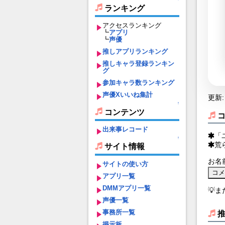
ランキング
アクセスランキング
┗
アプリ
┗
声優
推しアプリランキング
推しキャラ登録ランキン
グ
参加キャラ数ランキング
声優Xいいね集計
更新: 
↑
コンテンツ
出来事レコード
「
↑
荒
サイト情報
お名
サイトの使い方
アプリ一覧
DMMアプリ一覧
💡
声優一覧
事務所一覧
掲示板