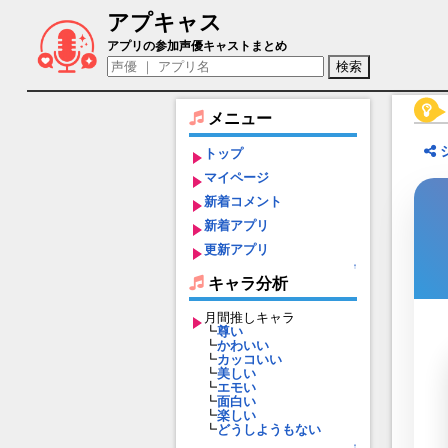
アプキャス
ユグドラシル（声優：千春)【逆転オセロ
アプリの参加声優キャストまとめ
メニュー
トップ
マイページ
新着コメント
新着アプリ
更新アプリ
↑
キャラ分析
月間推しキャラ
┗
尊い
┗
かわいい
┗
カッコいい
┗
美しい
┗
エモい
┗
面白い
┗
楽しい
┗
どうしようもない
↑