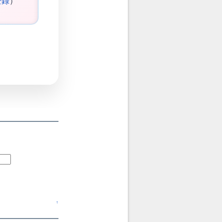
登録
）
↑