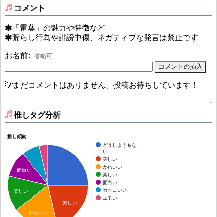
コメント
「雷葉」の魅力や特徴など
荒らし行為や誹謗中傷、ネガティブな発言は禁止です
お名前:
💡まだコメントはありません。投稿お待ちしています！
↑
推しタグ分析
推し傾向
どうしようもな
い
美しい
かわいい
面白い
楽しい
面白い
カッコいい
楽しい
エモい
美しい
かわいい