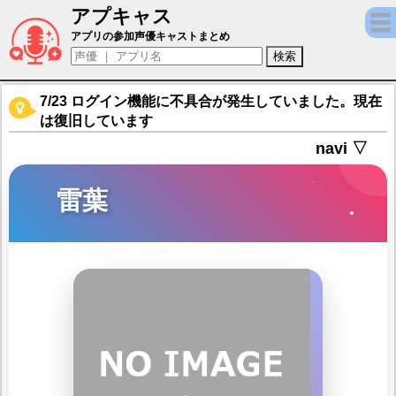
アプキャス
雷葉（声優：竹内恵美子)【逆転オセロニア】
アプリの参加声優キャストまとめ
7/23 ログイン機能に不具合が発生していました。現在
は復旧しています
navi ▽
雷葉