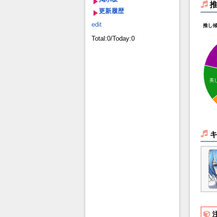
更新履歴
edit
推し
Total:0/Today:0
美