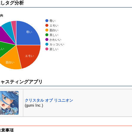
推しタグ分析
傾向
尊い
エモい
面白い
尊い
美しい
かわいい
カッコいい
しい
楽しい
エモい
面白い
キャスティングアプリ
クリスタル オブ リユニオン
(gumi Inc.)
注意事項