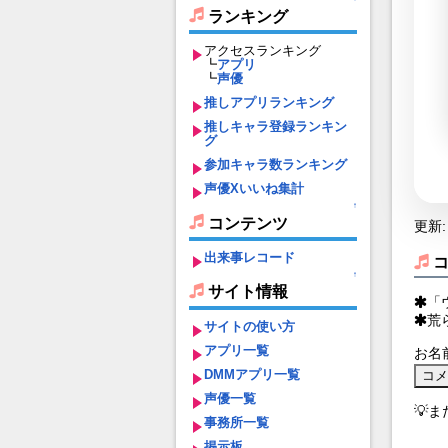
ランキング
アクセスランキング
┗
アプリ
┗
声優
推しアプリランキング
推しキャラ登録ランキン
グ
参加キャラ数ランキング
声優Xいいね集計
↑
コンテンツ
更新: 
出来事レコード
↑
サイト情報
「
荒
サイトの使い方
アプリ一覧
お名
DMMアプリ一覧
声優一覧
💡
事務所一覧
掲示板