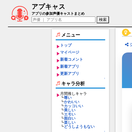
アプキャス
ウロボロス（声優：堀江由衣)【クリスタル
アプリの参加声優キャストまとめ
メニュー
トップ
マイページ
新着コメント
新着アプリ
更新アプリ
↑
キャラ分析
月間推しキャラ
┗
尊い
┗
かわいい
┗
カッコいい
┗
美しい
┗
エモい
┗
面白い
┗
楽しい
┗
どうしようもない
↑