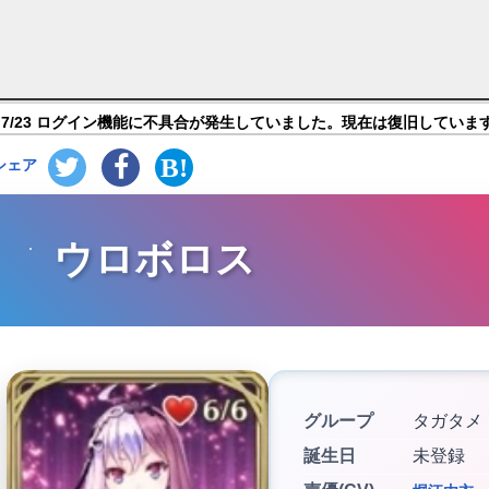
 オブ リユニオン】キャラ紹介
7/23 ログイン機能に不具合が発生していました。現在は復旧していま
シェア
ウロボロス
グループ
タガタメ
誕生日
未登録