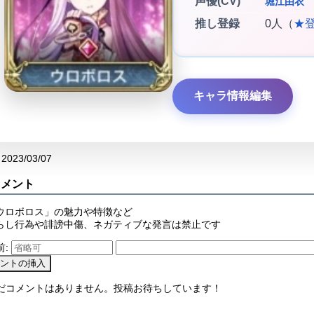
声優(CV)
堀江由衣
推し登録
0人（
★
キャラ情報編集
2023/03/07
コメント
ウロボロス」の魅力や特徴など
らし行為や誹謗中傷、ネガティブな発言は禁止です
前:
まだコメントはありません。投稿お待ちしています！