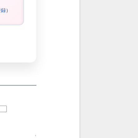
登録
）
↑