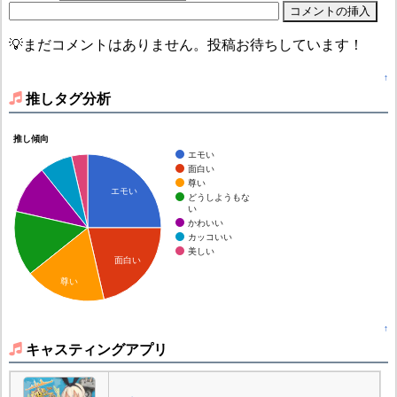
💡まだコメントはありません。投稿お待ちしています！
↑
推しタグ分析
推し傾向
エモい
面白い
尊い
エモい
どうしようもな
い
かわいい
カッコいい
美しい
面白い
尊い
↑
キャスティングアプリ