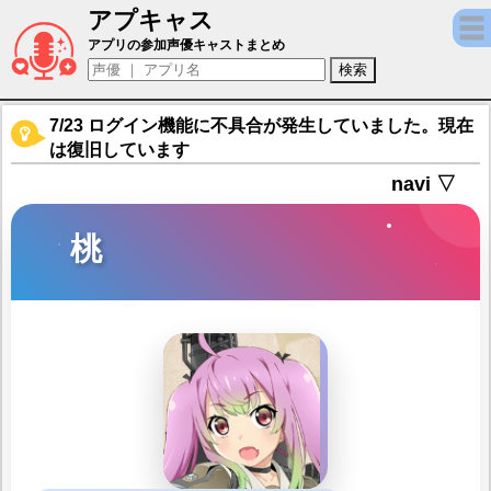
アプキャス
桃（声優：石橋桃)【艦隊これくしょん -艦こ
アプリの参加声優キャストまとめ
7/23 ログイン機能に不具合が発生していました。現在
は復旧しています
navi ▽
桃