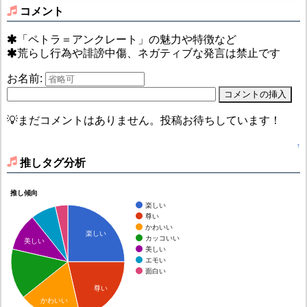
コメント
「ペトラ＝アンクレート」の魅力や特徴など
荒らし行為や誹謗中傷、ネガティブな発言は禁止です
お名前:
💡まだコメントはありません。投稿お待ちしています！
↑
推しタグ分析
推し傾向
楽しい
尊い
かわいい
楽しい
カッコいい
美しい
美しい
エモい
面白い
尊い
かわいい