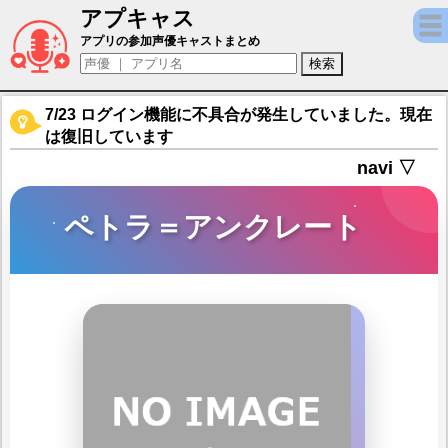
アプキャス
ペトラ＝アンクレート（声優：水野七海)【
アプリの参加声優キャストまとめ
7/23 ログイン機能に不具合が発生していました。現在
は復旧しています
navi ▽
ペトラ＝アンクレート