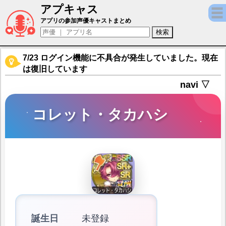
アプキャス
コレット・タカハシ（声優：円乃心向)【政
アプリの参加声優キャストまとめ
7/23 ログイン機能に不具合が発生していました。現在
は復旧しています
navi ▽
コレット・タカハシ
誕生日
未登録