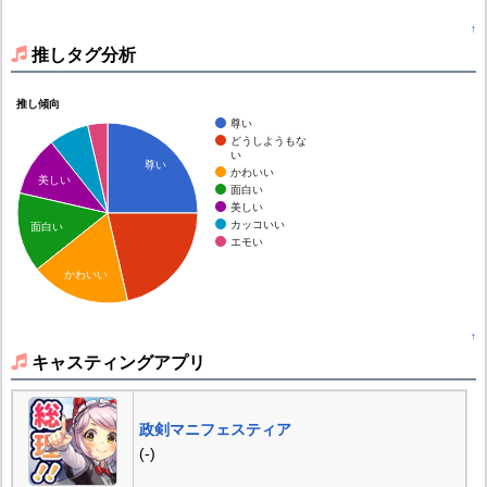
↑
推しタグ分析
推し傾向
尊い
どうしようもな
い
尊い
かわいい
美しい
面白い
美しい
カッコいい
面白い
エモい
かわいい
↑
キャスティングアプリ
政剣マニフェスティア
(-)