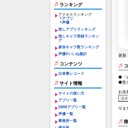
ランキング
アクセスランキング
┗
アプリ
┗
声優
推しアプリランキング
推しキャラ登録ランキン
グ
参加キャラ数ランキング
声優Xいいね集計
更新: 
↑
コンテンツ
出来事レコード
「
↑
荒
サイト情報
お名
サイトの使い方
アプリ一覧
DMMアプリ一覧
💡
声優一覧
事務所一覧
掲示板