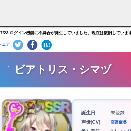
政剣マニフェスティア】キャラ紹介
7/23 ログイン機能に不具合が発生していました。現在は復旧していま
シェア
ビアトリス・シマヅ
誕生日
未登録
声優(CV)
髙野麻美