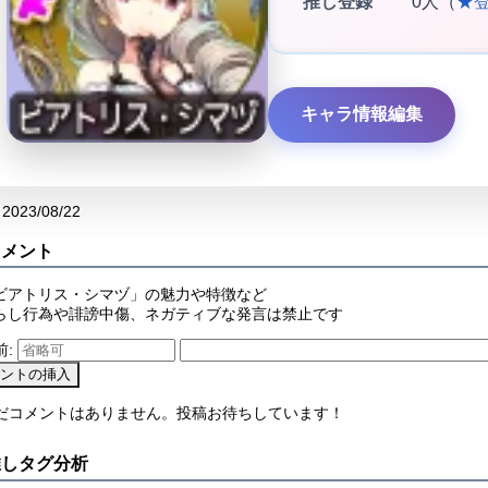
推し登録
0人（
★
キャラ情報編集
2023/08/22
コメント
ビアトリス・シマヅ」の魅力や特徴など
らし行為や誹謗中傷、ネガティブな発言は禁止です
前:
まだコメントはありません。投稿お待ちしています！
推しタグ分析