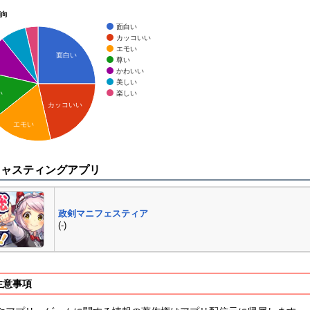
傾向
面白い
カッコいい
エモい
面白い
尊い
かわいい
美しい
楽しい
い
カッコいい
エモい
キャスティングアプリ
政剣マニフェスティア
(-)
注意事項