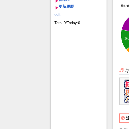
更新履歴
推し
edit
Total:0/Today:0
尊