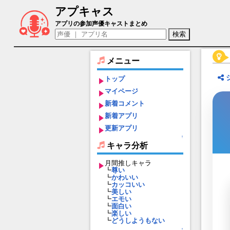
アプキャス
ビアトリス・シマヅ（声優：髙野麻美)【
アプリの参加声優キャストまとめ
メニュー
トップ
マイページ
新着コメント
新着アプリ
更新アプリ
↑
キャラ分析
月間推しキャラ
┗
尊い
┗
かわいい
┗
カッコいい
┗
美しい
┗
エモい
┗
面白い
┗
楽しい
┗
どうしようもない
↑