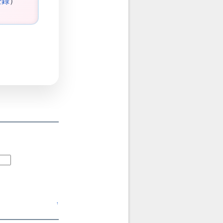
登録
）
↑