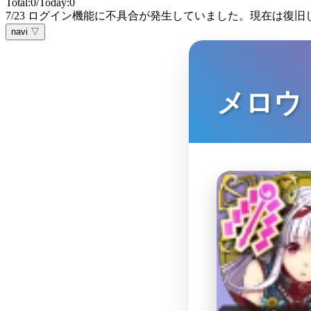
Total:0/Today:0
7/23 ログイン機能に不具合が発生していました。現在は復旧
navi ▽
メロウ