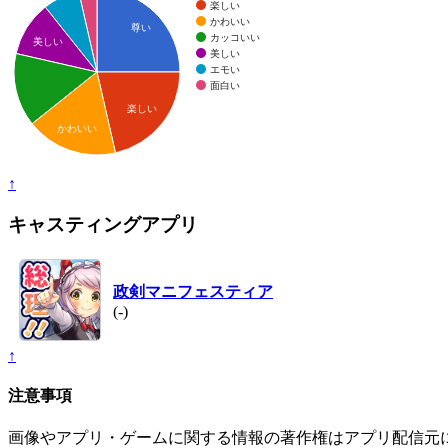
楽しい
かわいい
尊い
カッコいい
美しい
美しい
エモい
面白い
楽しい
かわいい
↑
キャスティングアプリ
政剣マニフェスティア
(-)
↑
注意事項
画像やアプリ・ゲームに関する情報の著作権はアプリ配信元