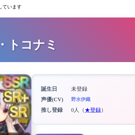
しています
・トコナミ
誕生日
未登録
声優(CV)
野水伊織
推し登録
0人（
★登録
）