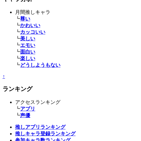
月間推しキャラ
┗
尊い
┗
かわいい
┗
カッコいい
┗
美しい
┗
エモい
┗
面白い
┗
楽しい
┗
どうしようもない
↑
ランキング
アクセスランキング
┗
アプリ
┗
声優
推しアプリランキング
推しキャラ登録ランキング
参加キャラ数ランキング