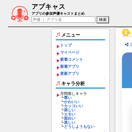
アプキャス
アムブロシア（声優：白井綾乃)【ふるー
アプリの参加声優キャストまとめ
メニュー
トップ
マイページ
新着コメント
新着アプリ
更新アプリ
↑
キャラ分析
月間推しキャラ
┗
尊い
┗
かわいい
┗
カッコいい
┗
美しい
┗
エモい
┗
面白い
┗
楽しい
┗
どうしようもない
↑