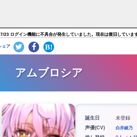
つふるきゅーと！ 〜創生の大樹と果実の乙女〜】キャラ
7/23 ログイン機能に不具合が発生していました。現在は復旧していま
シェア
アムブロシア
誕生日
未登録
声優(CV)
白井綾乃