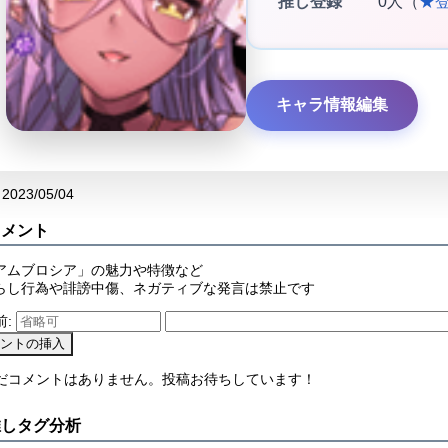
推し登録
0人（
★
キャラ情報編集
2023/05/04
コメント
アムブロシア」の魅力や特徴など
らし行為や誹謗中傷、ネガティブな発言は禁止です
前:
まだコメントはありません。投稿お待ちしています！
推しタグ分析