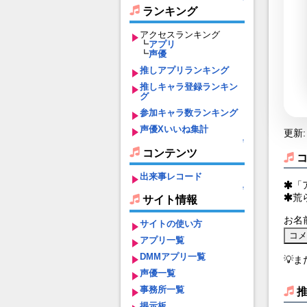
ランキング
アクセスランキング
┗
アプリ
┗
声優
推しアプリランキング
推しキャラ登録ランキン
グ
参加キャラ数ランキング
声優Xいいね集計
更新: 
↑
コンテンツ
出来事レコード
「
↑
荒
サイト情報
お名
サイトの使い方
アプリ一覧
DMMアプリ一覧
💡
声優一覧
事務所一覧
掲示板