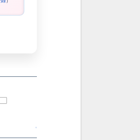
登録
）
↑