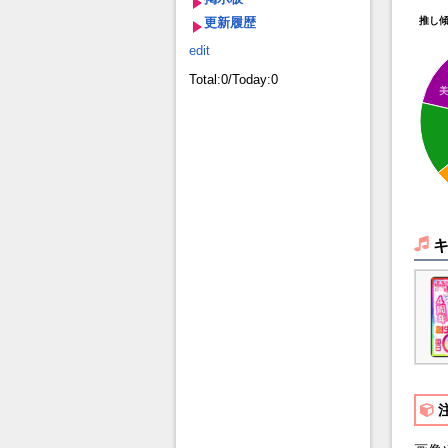
更新履歴
推し
edit
Total:0/Today:0