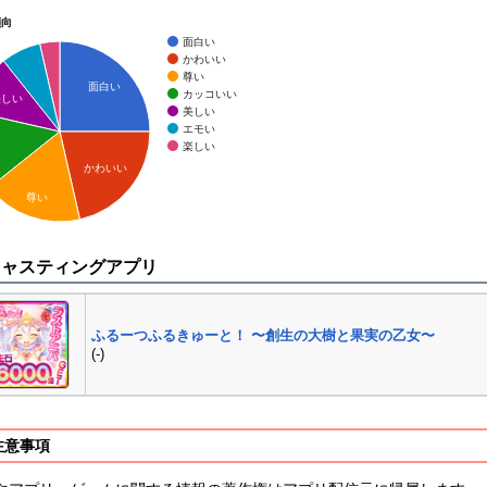
傾向
面白い
かわいい
尊い
面白い
カッコいい
美しい
美しい
エモい
楽しい
かわいい
尊い
キャスティングアプリ
ふるーつふるきゅーと！ 〜創生の大樹と果実の乙女〜
(-)
注意事項