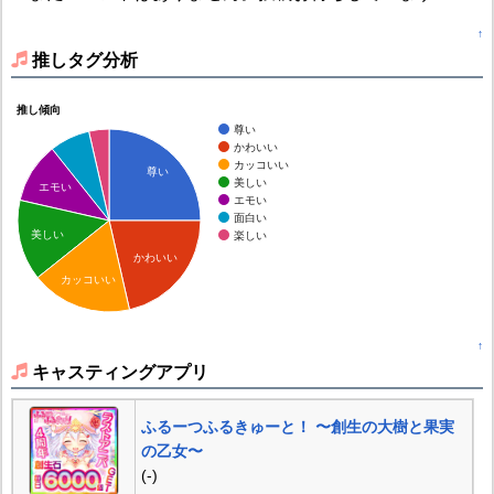
↑
推しタグ分析
推し傾向
尊い
かわいい
カッコいい
尊い
美しい
エモい
エモい
面白い
美しい
楽しい
かわいい
カッコいい
↑
キャスティングアプリ
ふるーつふるきゅーと！ 〜創生の大樹と果実
の乙女〜
(-)