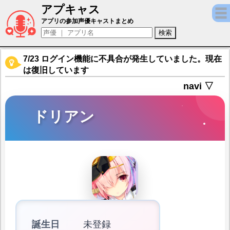
アプキャス
ドリアン（声優：海原エレナ)【ふるーつふる
アプリの参加声優キャストまとめ
7/23 ログイン機能に不具合が発生していました。現在
は復旧しています
navi ▽
ドリアン
誕生日
未登録