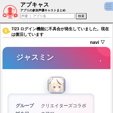
アプキャス
ジャスミン（声優：花安未羽)【デタリキZ 
アプリの参加声優キャストまとめ
7/23 ログイン機能に不具合が発生していました。現在
は復旧しています
navi ▽
ジャスミン
グループ
クリエイターズコラボ