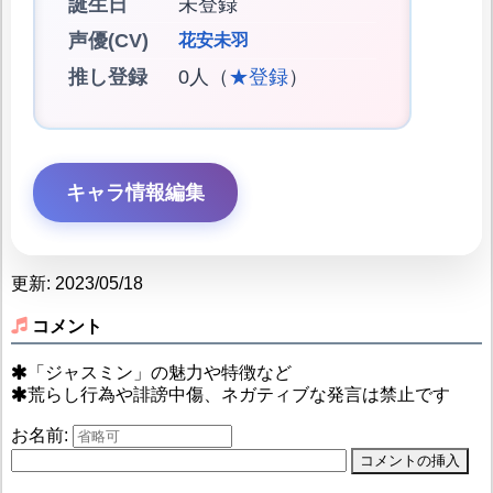
誕生日
未登録
声優(CV)
花安未羽
推し登録
0人（
★登録
）
キャラ情報編集
更新: 2023/05/18
コメント
「ジャスミン」の魅力や特徴など
荒らし行為や誹謗中傷、ネガティブな発言は禁止です
お名前: