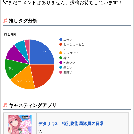
💡まだコメントはありません。投稿お待ちしています！
↑
推しタグ分析
推し傾向
エモい
どうしようもな
い
エモい
カッコいい
尊い
かわいい
美しい
尊い
面白い
カッコいい
↑
キャスティングアプリ
デタリキZ 特別防衛局隊員の日常
(-)