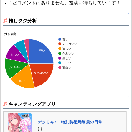
💡まだコメントはありません。投稿お待ちしています！
↑
推しタグ分析
推し傾向
尊い
カッコいい
楽しい
尊い
かわいい
美しい
美しい
エモい
かわいい
面白い
カッコいい
楽しい
↑
キャスティングアプリ
デタリキZ 特別防衛局隊員の日常
(-)