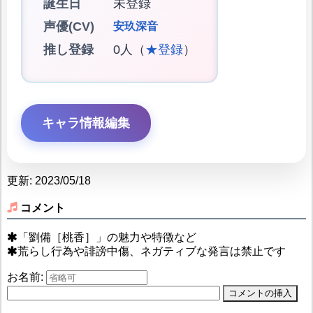
誕生日
未登録
声優(CV)
安玖深音
推し登録
0人（
★登録
）
キャラ情報編集
更新: 2023/05/18
コメント
「劉備［桃香］」の魅力や特徴など
荒らし行為や誹謗中傷、ネガティブな発言は禁止です
お名前: