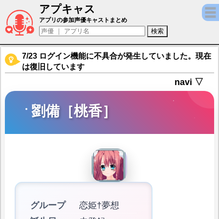
アプキャス
劉備［桃香］（声優：安玖深音)【デタリキZ
アプリの参加声優キャストまとめ
7/23 ログイン機能に不具合が発生していました。現在
は復旧しています
navi ▽
劉備［桃香］
グループ
恋姫†夢想