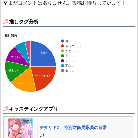
💡まだコメントはありません。投稿お待ちしています！
↑
推しタグ分析
推し傾向
尊い
カッコいい
かわいい
尊い
美しい
エモい
エモい
面白い
美しい
楽しい
カッコいい
かわいい
↑
キャスティングアプリ
デタリキZ 特別防衛局隊員の日常
(-)