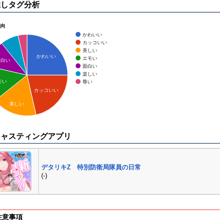
推しタグ分析
傾向
かわいい
カッコいい
美しい
かわいい
エモい
面白い
面白い
楽しい
モい
尊い
カッコいい
美しい
キャスティングアプリ
デタリキZ 特別防衛局隊員の日常
(-)
注意事項