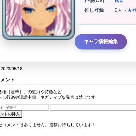
声優(CV)
風音
推し登録
0人（
★
キャラ情報編集
2023/05/18
コメント
孫権［蓮華］」の魅力や特徴など
らし行為や誹謗中傷、ネガティブな発言は禁止です
前:
まだコメントはありません。投稿お待ちしています！