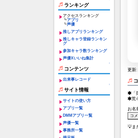
ランキング
アクセスランキング
┗
アプリ
┗
声優
推しアプリランキング
推しキャラ登録ランキン
グ
参加キャラ数ランキング
声優Xいいね集計
↑
コンテンツ
更新: 
出来事レコード
↑
サイト情報
「
荒
サイトの使い方
アプリ一覧
お名
DMMアプリ一覧
声優一覧
💡
事務所一覧
掲示板