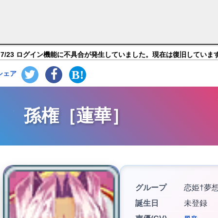
 特別防衛局隊員の日常】キャラ紹介
7/23 ログイン機能に不具合が発生していました。現在は復旧していま
シェア
孫権［蓮華］
グループ
恋姫†夢
誕生日
未登録