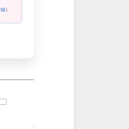
登録
）
↑