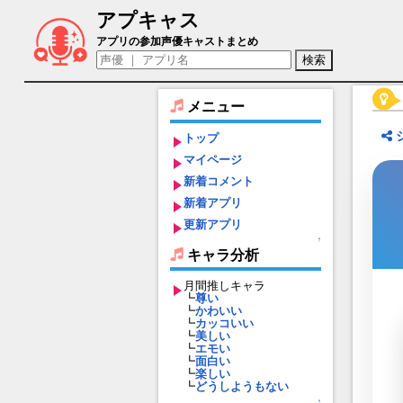
アプキャス
孫権［蓮華］（声優：風音)【デタリキZ
アプリの参加声優キャストまとめ
メニュー
トップ
マイページ
新着コメント
新着アプリ
更新アプリ
↑
キャラ分析
月間推しキャラ
┗
尊い
┗
かわいい
┗
カッコいい
┗
美しい
┗
エモい
┗
面白い
┗
楽しい
┗
どうしようもない
↑