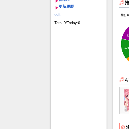
更新履歴
edit
推し
Total:0/Today:0
エ