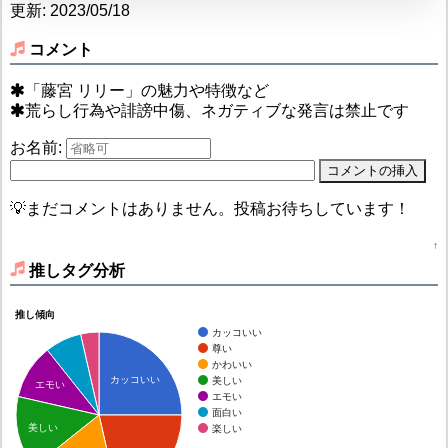
更新: 2023/05/18
コメント
「藤宮 リリー」の魅力や特徴など
荒らし行為や誹謗中傷、ネガティブな発言は禁止です
お名前:
💡まだコメントはありません。投稿お待ちしています！
↑
推しタグ分析
推し傾向
カッコいい
尊い
かわいい
カッコいい
美しい
エモい
エモい
面白い
美しい
楽しい