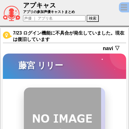
アプキャス
藤宮 リリー（声優：ヒマリ)【デタリキZ 
アプリの参加声優キャストまとめ
7/23 ログイン機能に不具合が発生していました。現在
は復旧しています
navi ▽
藤宮 リリー