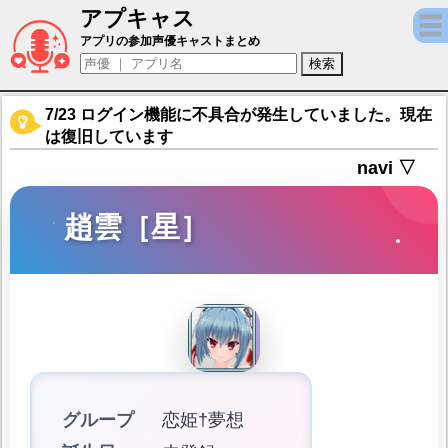
アプキャス
趙雲［星］（声優：野神奈々)【デタリキZ 
アプリの参加声優キャストまとめ
7/23 ログイン機能に不具合が発生していました。現在
は復旧しています
navi ▽
趙雲［星］
グループ
恋姫†夢想