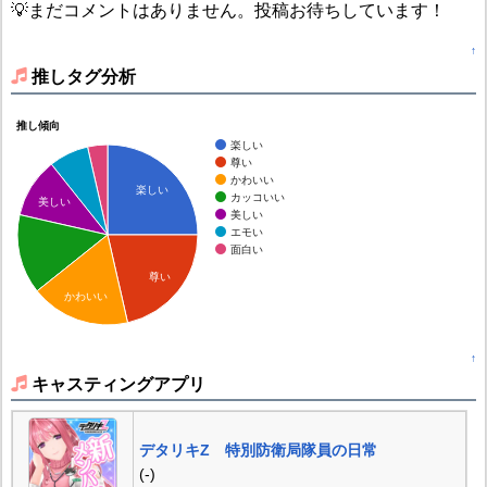
💡まだコメントはありません。投稿お待ちしています！
↑
推しタグ分析
推し傾向
楽しい
尊い
かわいい
楽しい
カッコいい
美しい
美しい
エモい
面白い
尊い
かわいい
↑
キャスティングアプリ
デタリキZ 特別防衛局隊員の日常
(-)