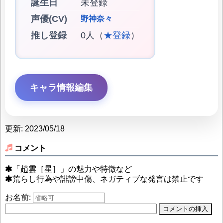
誕生日
未登録
声優(CV)
野神奈々
推し登録
0人（
★登録
）
キャラ情報編集
更新: 2023/05/18
コメント
「趙雲［星］」の魅力や特徴など
荒らし行為や誹謗中傷、ネガティブな発言は禁止です
お名前: