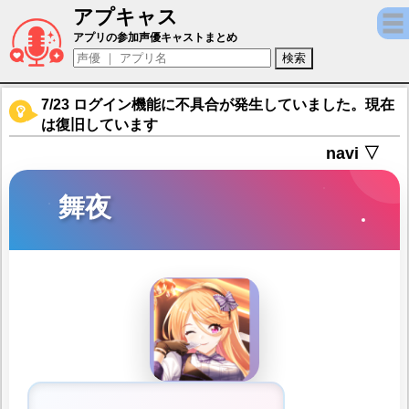
アプキャス
舞夜（声優：藤邑鈴香)【DeepOne 虚無
アプリの参加声優キャストまとめ
7/23 ログイン機能に不具合が発生していました。現在
は復旧しています
navi ▽
舞夜