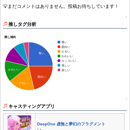
💡まだコメントはありません。投稿お待ちしています！
↑
推しタグ分析
推し傾向
尊い
面白い
エモい
尊い
かわいい
カッコいい
美しい
かわいい
楽しい
面白い
エモい
↑
キャスティングアプリ
DeepOne 虚無と夢幻のフラグメント