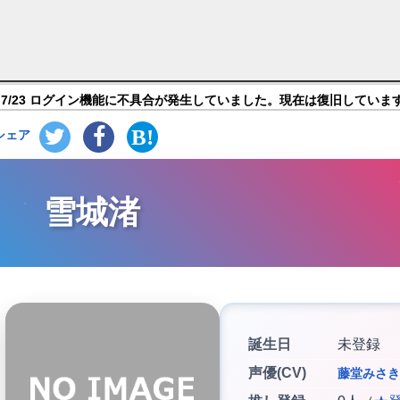
ぉーず～100人のディーバと夢見がちな僕～】キャラ紹
7/23 ログイン機能に不具合が発生していました。現在は復旧していま
シェア
雪城渚
誕生日
未登録
声優(CV)
藤堂みさき