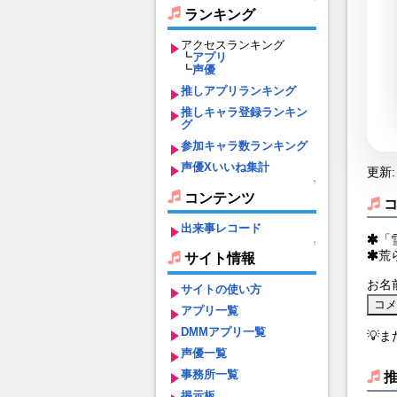
ランキング
アクセスランキング
┗
アプリ
┗
声優
推しアプリランキング
推しキャラ登録ランキン
グ
参加キャラ数ランキング
声優Xいいね集計
更新: 
↑
コンテンツ
出来事レコード
「
↑
荒
サイト情報
お名
サイトの使い方
アプリ一覧
DMMアプリ一覧
💡
声優一覧
事務所一覧
掲示板