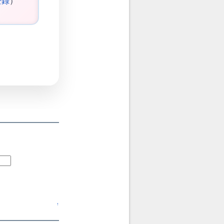
登録
）
↑