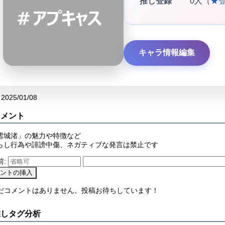
推し登録
0人（
★
キャラ情報編集
2025/01/08
コメント
雪城渚」の魅力や特徴など
らし行為や誹謗中傷、ネガティブな発言は禁止です
前:
まだコメントはありません。投稿お待ちしています！
推しタグ分析