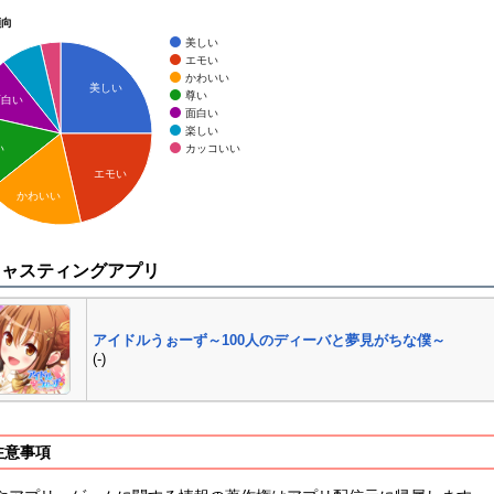
傾向
美しい
エモい
かわいい
美しい
尊い
面白い
面白い
楽しい
カッコいい
い
エモい
かわいい
キャスティングアプリ
アイドルうぉーず～100人のディーバと夢見がちな僕～
(-)
注意事項