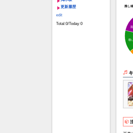
更新履歴
推し
edit
Total:0/Today:0
尊