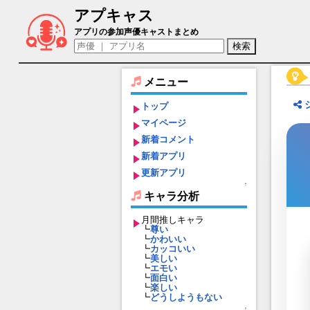
アプキャス
雪城渚（声優：藤堂みさき)【アイドルう
アプリの参加声優キャストまとめ
メニュー
トップ
マイページ
新着コメント
新着アプリ
更新アプリ
↑
キャラ分析
月間推しキャラ
┗
尊い
┗
かわいい
┗
カッコいい
┗
美しい
┗
エモい
┗
面白い
┗
楽しい
┗
どうしようもない
↑