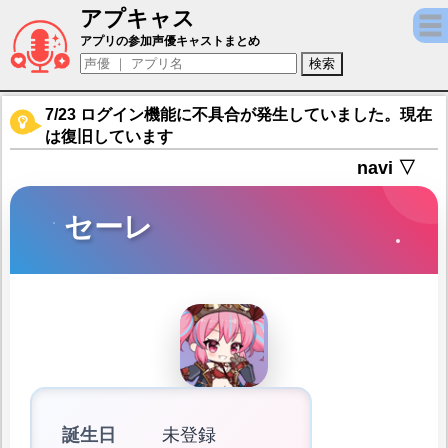
アプキャス
セーレ（声優：手塚りょうこ)【エンジェリ
アプリの参加声優キャストまとめ
7/23 ログイン機能に不具合が発生していました。現在
は復旧しています
navi ▽
セーレ
誕生日
未登録