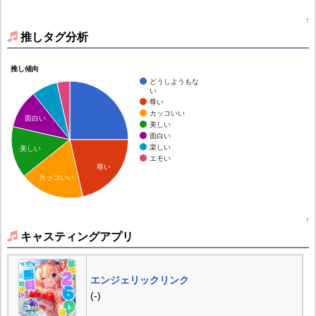
↑
推しタグ分析
推し傾向
どうしようもな
い
尊い
カッコいい
面白い
美しい
面白い
楽しい
美しい
エモい
尊い
カッコいい
↑
キャスティングアプリ
エンジェリックリンク
(-)