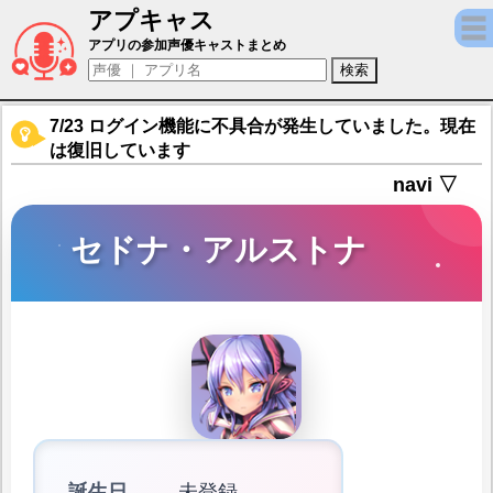
アプキャス
セドナ・アルストナ（声優：早瀬ゃょぃ)【対
アプリの参加声優キャストまとめ
7/23 ログイン機能に不具合が発生していました。現在
は復旧しています
navi ▽
セドナ・アルストナ
誕生日
未登録