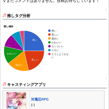
💡まだコメントはありません。投稿お待ちしています！
↑
推しタグ分析
推し傾向
尊い
美しい
面白い
尊い
かわいい
カッコいい
エモい
かわいい
どうしようもな
い
美しい
面白い
↑
キャスティングアプリ
対魔忍RPG
(-)