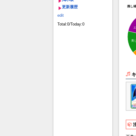
更新履歴
推し
edit
Total:0/Today:0
美