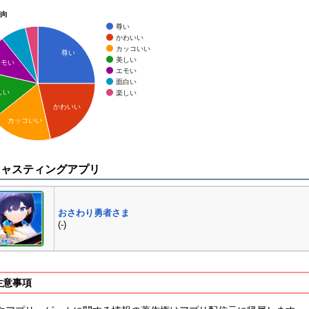
傾向
尊い
かわいい
カッコいい
尊い
美しい
エモい
エモい
面白い
しい
楽しい
かわいい
カッコいい
キャスティングアプリ
おさわり勇者さま
(-)
注意事項