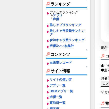
ランキング
アクセスランキング
┗
アプリ
┗
声優
推しアプリランキング
推しキャラ登録ランキン
グ
参加キャラ数ランキング
声優Xいいね集計
更新: 
↑
コンテンツ
出来事レコード
「
↑
荒
サイト情報
お名
サイトの使い方
アプリ一覧
DMMアプリ一覧
💡
声優一覧
事務所一覧
掲示板