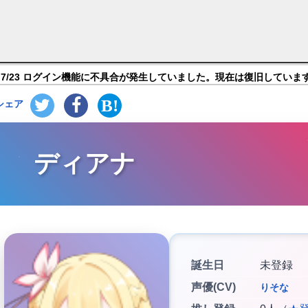
さま】キャラ紹介
7/23 ログイン機能に不具合が発生していました。現在は復旧していま
シェア
ディアナ
誕生日
未登録
声優(CV)
りそな