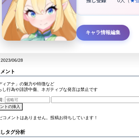
推し登録
0人（
★
キャラ情報編集
2023/06/28
コメント
ディアナ」の魅力や特徴など
らし行為や誹謗中傷、ネガティブな発言は禁止です
前:
まだコメントはありません。投稿お待ちしています！
推しタグ分析