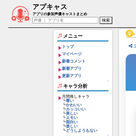
アプキャス
ディアナ（声優：りそな)【おさわり勇者
アプリの参加声優キャストまとめ
メニュー
トップ
マイページ
新着コメント
新着アプリ
更新アプリ
↑
キャラ分析
月間推しキャラ
┗
尊い
┗
かわいい
┗
カッコいい
┗
美しい
┗
エモい
┗
面白い
┗
楽しい
┗
どうしようもない
↑