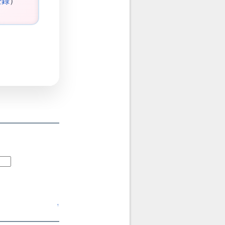
登録
）
↑