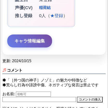
声優(CV)
稲荷結
推し登録
0人（
★登録
）
キャラ情報編集
更新: 2024/10/15
コメント
「［外つ国の神子］ノゾミ」の魅力や特徴など
荒らし行為や誹謗中傷、ネガティブな発言は禁止です
お名前: