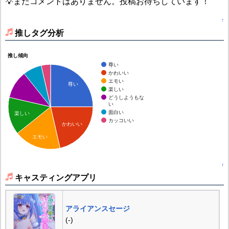
💡まだコメントはありません。投稿お待ちしています！
↑
推しタグ分析
推し傾向
尊い
かわいい
エモい
尊い
楽しい
どうしようもな
い
面白い
楽しい
カッコいい
かわいい
エモい
↑
キャスティングアプリ
アライアンスセージ
(-)