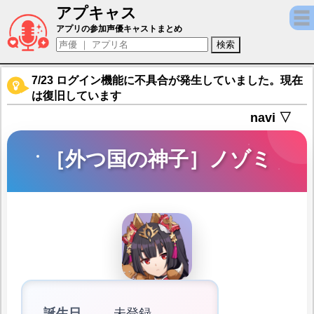
アプキャス
［外つ国の神子］ノゾミ（声優：稲荷結)【
アプリの参加声優キャストまとめ
7/23 ログイン機能に不具合が発生していました。現在
は復旧しています
navi ▽
［外つ国の神子］ノゾミ
誕生日
未登録