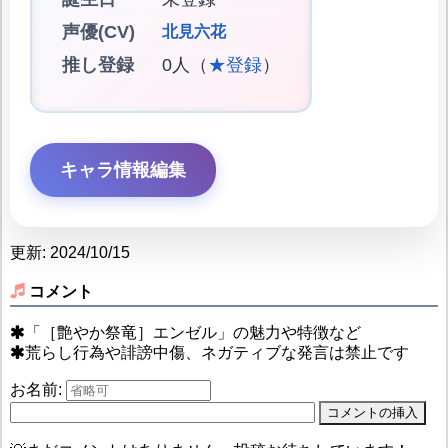
声優(CV)
北見六花
推し登録
0人（
★登録
）
キャラ情報編集
更新: 2024/10/15
コメント
「［艶やか祭竜］エンゼル」の魅力や特徴など
荒らし行為や誹謗中傷、ネガティブな発言は禁止です
お名前: