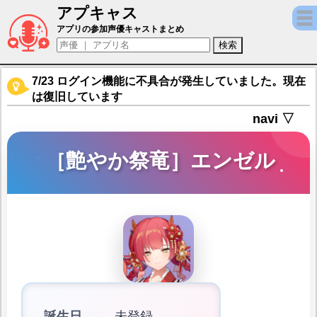
アプキャス
［艶やか祭竜］エンゼル（声優：北見六花)
アプリの参加声優キャストまとめ
7/23 ログイン機能に不具合が発生していました。現在
は復旧しています
navi ▽
［艶やか祭竜］エンゼル
誕生日
未登録