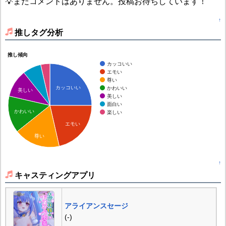
💡まだコメントはありません。投稿お待ちしています！
↑
推しタグ分析
推し傾向
カッコいい
エモい
尊い
カッコいい
かわいい
美しい
美しい
面白い
かわいい
楽しい
エモい
尊い
↑
キャスティングアプリ
アライアンスセージ
(-)