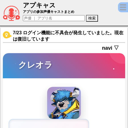
アプキャス
クレオラ（声優：－)【クレイヴ・サーガ 神
アプリの参加声優キャストまとめ
7/23 ログイン機能に不具合が発生していました。現在
は復旧しています
navi ▽
クレオラ