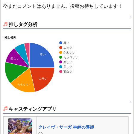
💡まだコメントはありません。投稿お待ちしています！
↑
推しタグ分析
推し傾向
尊い
エモい
かわいい
尊い
カッコいい
楽しい
楽しい
美しい
面白い
エモい
かわいい
↑
キャスティングアプリ
クレイヴ・サーガ 神絆の導師
(-)