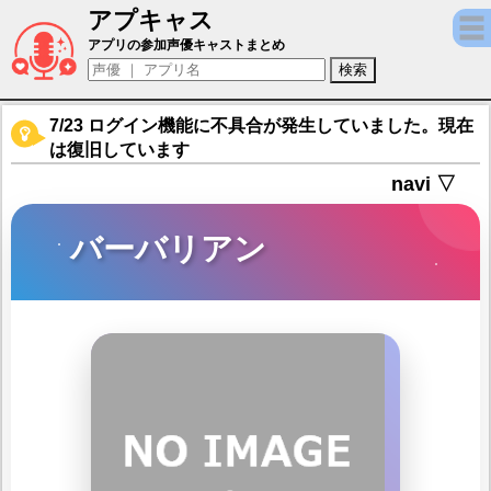
アプキャス
バーバリアン（声優：田中小雪)【Echocalyp
アプリの参加声優キャストまとめ
7/23 ログイン機能に不具合が発生していました。現在
は復旧しています
navi ▽
バーバリアン