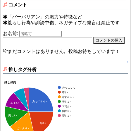
コメント
「バーバリアン」の魅力や特徴など
荒らし行為や誹謗中傷、ネガティブな発言は禁止です
お名前:
💡まだコメントはありません。投稿お待ちしています！
↑
推しタグ分析
推し傾向
カッコいい
尊い
かわいい
カッコいい
美しい
エモい
エモい
面白い
美しい
楽しい
尊い
かわいい